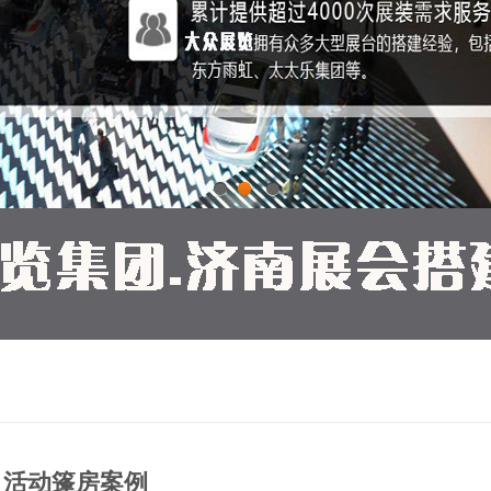
1
2
3
活动篷房案例