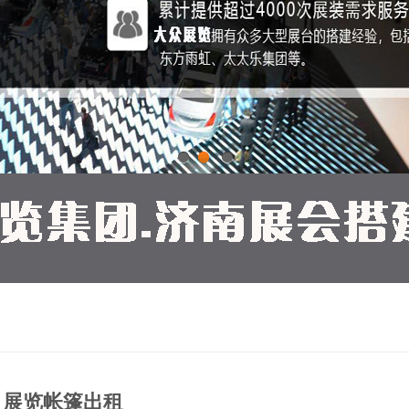
1
2
3
展览帐篷出租